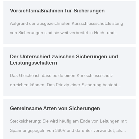
ausgewählt. Der Nennstrom der Sicherung sollte größer als
Vorsichtsmaßnahmen für Sicherungen
der Nennstrom der Schmelze sein und in Verbindung mit
Aufgrund der ausgezeichneten Kurzschlussschutzleistung
dem elektrischen Hauptgerät bestimmt werden.
von Sicherungen sind sie weit verbreitet in Hoch- und
Niederspannungsverteilungssystemen, Steuersystemen und
elektrischen Geräten. Als Kurzschluss- und
Der Unterschied zwischen Sicherungen und
Überstromschutz gehören sie zu den am weitesten
Leistungsschaltern
verbreiteten und wichtigsten Schutzeinrichtungen.
Das Gleiche ist, dass beide einen Kurzschlussschutz
erreichen können. Das Prinzip einer Sicherung besteht
darin, Strom zu verwenden, um durch den Leiter zu fließen
und ihn zu erwärmen. Nach Erreichen des Schmelzpunktes
Gemeinsame Arten von Sicherungen
des Leiters schmilzt der Leiter, so dass das Trennen des
Stecksicherung: Sie wird häufig am Ende von Leitungen mit
Stromkreises die elektrischen Geräte und Sch...
Spannungspegeln von 380V und darunter verwendet, als