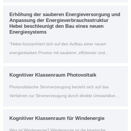
Kurzschlussschutz für Verteilungszweige oder elektrische
Geräte.
Erhöhung der sauberen Energieversorgung und
Anpassung der Energieverbrauchsstruktur
Hebei beschleunigt den Bau eines neuen
Energiesystems
"Hebei konzentriert sich auf den Aufbau einer neuen
energiestarken Provinz mit sauberer, effizienter und
diversifizierter Unterstützung und konzentriert sich auf den
Aufbau eines komplementären Multi-Energie-Musters von
Kognitiver Klassenraum Photovoltaik
Wind, Licht, Wasser, Feuer, Kernenergie, Speicherung und
Photovoltaische Stromerzeugung bezieht sich auf das
Wasserstoff", sagte Ni Yuefeng, S...
Verfahren zur Stromerzeugung durch direkte Umwandlung
von Sonnenstrahlung in Strom. Photovoltaik-
Stromerzeugung ist der Mainstream der
Kognitiver Klassenraum für Windenergie
Solarstromerzeugung heute, so was die Menschen oft als
Was ist Windenergie? Windenergie ist die kinetische
Solarstromerzeugung bezeichnen, ist Photovoltaik-