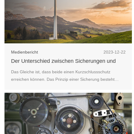
Medienbericht
2023-12-22
Der Unterschied zwischen Sicherungen und
Leistungsschaltern
Das Gleiche ist, dass beide einen Kurzschlussschutz
erreichen können. Das Prinzip einer Sicherung besteht
darin, Strom zu verwenden, um durch den Leiter zu fließen
und ihn zu erwärmen. Nach Erreichen des Schmelzpunktes
des Leiters schmilzt der Leiter, so dass das Trennen des
Stromkreises die elektrischen Geräte und Sch...