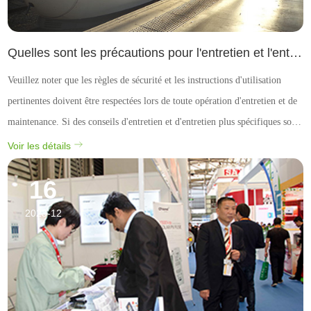
Quelles sont les précautions pour l'entretien et l'entretien des fusibles haute et basse pression?
Veuillez noter que les règles de sécurité et les instructions d'utilisation
pertinentes doivent être respectées lors de toute opération d'entretien et de
maintenance. Si des conseils d'entretien et d'entretien plus spécifiques sont
nécessaires, consultez le manuel d'utilisation du fusible ou consultez un
Voir les détails
professionnel.
16
2023-12