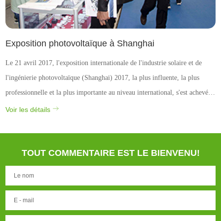
Exposition photovoltaïque à Shanghai
Le 21 avril 2017, l'exposition internationale de l'industrie solaire et de
l'ingénierie photovoltaïque (Shanghai) 2017, la plus influente, la plus
professionnelle et la plus importante au niveau international, s'est achevée
avec succès au nouveau centre d'exposition international de Shanghai.
Voir les détails
Cette année, jusqu'à 1800 ...
TOUT COMMENTAIRE EST LE BIENVENU!