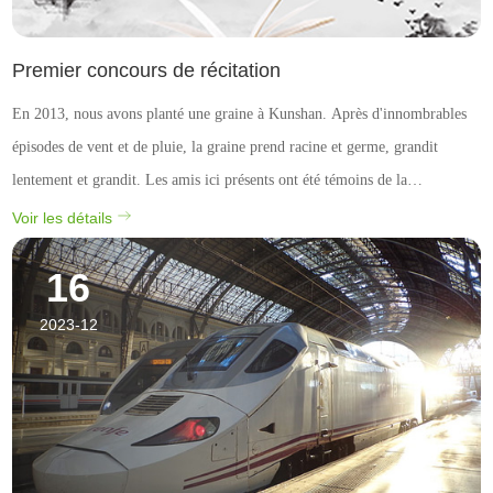
Premier concours de récitation
En 2013, nous avons planté une graine à Kunshan. Après d'innombrables
épisodes de vent et de pluie, la graine prend racine et germe, grandit
lentement et grandit. Les amis ici présents ont été témoins de la
métamorphose de cette graine et de la mise en œuvre réussie de notre
Voir les détails
premier plan quinquennal. Nous sommes mainte...
16
2023-12