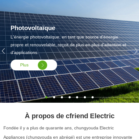
Photovoltaïque
L'énergie photovoltaïque, en tant que source d'énergie
propre et renouvelable, reçoit de plus en plus d'attention et
d'applications.
Plus
À propos de cfriend Electric
Fondée il y a plus de quarante ans, chungyouda Electric
Appliances (chungyouda en abrégé) est une entreprise innovante