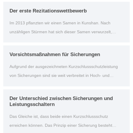
Ausstellung" erfolgreich im Shanghai New International Expo
Der erste Rezitationswettbewerb
Center. Es gibt in diesem Jahr bis 1800-Aussteller mit einer
Im 2013 pflanzten wir einen Samen in Kunshan. Nach
Ausstellungs...
unzähligen Stürmen hat sich dieser Samen verwurzelt,
gekeimt und langsam gewachsen und größer. Alle
anwesenden Freunde haben die Transformation dieses
Vorsichtsmaßnahmen für Sicherungen
Saatguts und die erfolgreiche Umsetzung unseres ersten
Aufgrund der ausgezeichneten Kurzschlussschutzleistung
Fünfjahresplans miterlebt. Jetzt stehen wir vor dem zweiten
von Sicherungen sind sie weit verbreitet in Hoch- und
Fün...
Niederspannungsverteilungssystemen, Steuersystemen und
elektrischen Geräten. Als Kurzschluss- und
Der Unterschied zwischen Sicherungen und
Überstromschutz gehören sie zu den am weitesten
Leistungsschaltern
verbreiteten und wichtigsten Schutzeinrichtungen.
Das Gleiche ist, dass beide einen Kurzschlussschutz
erreichen können. Das Prinzip einer Sicherung besteht