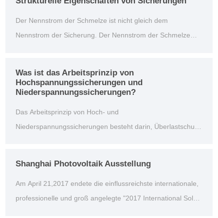
Strukturelle Eigenschaften von Sicherungen
Wartungsvorschläge erforderlich sind, lesen Sie bitte die
Der Nennstrom der Schmelze ist nicht gleich dem
Bedienungsanleitung der Sicherung nach oder wenden Si...
Nennstrom der Sicherung. Der Nennstrom der Schmelze
wird anhand des Laststroms der geschützten Ausrüstung
ausgewählt. Der Nennstrom der Sicherung sollte größer als
Was ist das Arbeitsprinzip von
der Nennstrom der Schmelze sein und in Verbindung mit
Hochspannungssicherungen und
Niederspannungssicherungen?
dem elektrischen Hauptgerät bestimmt werden.
Das Arbeitsprinzip von Hoch- und
Niederspannungssicherungen besteht darin, Überlastschutz
und Kurzschlussschutz von Schaltungen durch Sicherungen
oder gesicherte Komponenten zu erreichen. Zum
Shanghai Photovoltaik Ausstellung
Überlastschutz wählt die Sicherung oder das
Am April 21,2017 endete die einflussreichste internationale,
Sicherungselement innerhalb der Hoch- und
professionelle und groß angelegte "2017 International Solar
Niederspannungssicherung die entsprechende...
Energy Industry and Photovoltaic Engineering (Shanghai)