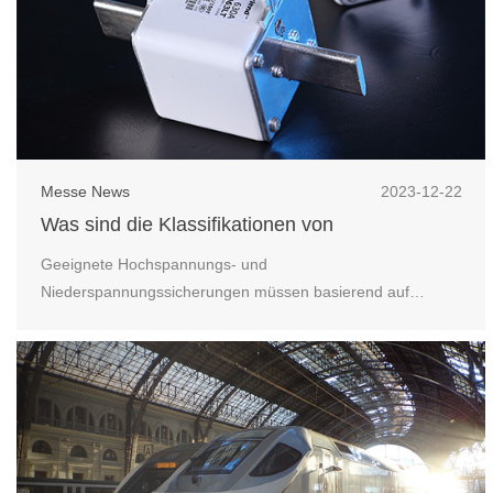
Messe News
2023-12-22
Was sind die Klassifikationen von
Hochspannungssicherungen und
Geeignete Hochspannungs- und
Niederspannungssicherungen?
Niederspannungssicherungen müssen basierend auf
tatsächlichen Anwendungsanforderungen und
Schaltungseigenschaften ausgewählt werden. Bei der
Auswahl von Sicherungen sollten Faktoren wie
Nennspannung, Nennstrom, Schmelzkapazität und
Installationsmethode umfassend berücksichtigt werden. Ich
...