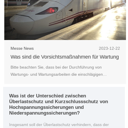
Messe News
2023-12-22
Was sind die Vorsichtsmaßnahmen für Wartung
und Wartung von Hochspannungssicherungen?
Bitte beachten Sie, dass bei der Durchführung von
Wartungs- und Wartungsarbeiten die einschlägigen
Sicherheitsvorschriften und Betriebsanleitungen unbedingt
beachtet werden müssen. Wenn genauere Wartungs- und
Was ist der Unterschied zwischen
Wartungsvorschläge erforderlich sind, lesen Sie bitte die
Überlastschutz und Kurzschlussschutz von
Bedienungsanleitung der Sicherung nach oder wenden Si...
Hochspannungssicherungen und
Niederspannungssicherungen?
Insgesamt soll der Überlastschutz verhindern, dass der