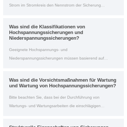
Strom im Stromkreis den Nennstrom der Sicherung
überschreitet, während der Kurzschlussschutz einen
plötzlichen Stromanstieg verhindert, wenn ein Kurzschluss in
Was sind die Klassifikationen von
dem Stromkreis auftritt und den sicheren Betrieb von
Hochspannungssicherungen und
Niederspannungssicherungen?
elektrischen Geräten und Schaltungen schützt. Beide ...
Geeignete Hochspannungs- und
Niederspannungssicherungen müssen basierend auf
tatsächlichen Anwendungsanforderungen und
Schaltungseigenschaften ausgewählt werden. Bei der
Was sind die Vorsichtsmaßnahmen für Wartung
Auswahl von Sicherungen sollten Faktoren wie
und Wartung von Hochspannungssicherungen?
Nennspannung, Nennstrom, Schmelzkapazität und
Bitte beachten Sie, dass bei der Durchführung von
Installationsmethode umfassend berücksichtigt werden. Ich
Wartungs- und Wartungsarbeiten die einschlägigen
...
Sicherheitsvorschriften und Betriebsanleitungen unbedingt
beachtet werden müssen. Wenn genauere Wartungs- und