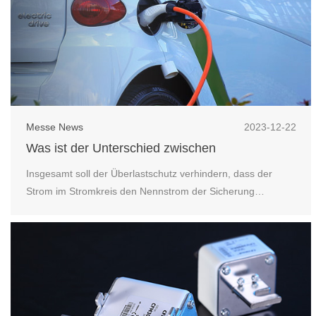
Messe News
2023-12-22
Was ist der Unterschied zwischen
Überlastschutz und Kurzschlussschutz von
Insgesamt soll der Überlastschutz verhindern, dass der
Hochspannungssicherungen und
Strom im Stromkreis den Nennstrom der Sicherung
Niederspannungssicherungen?
überschreitet, während der Kurzschlussschutz einen
plötzlichen Stromanstieg verhindert, wenn ein Kurzschluss in
dem Stromkreis auftritt und den sicheren Betrieb von
elektrischen Geräten und Schaltungen schützt. Beide ...