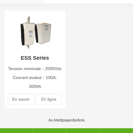
ESS Series
Tension nominale：2000Vdc
Courant évalué：100A-
3000A
En savoir
En ligne
plus
Au total
1
pages
1
article