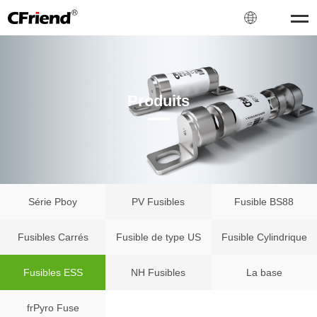
Produits
Série Pboy
PV Fusibles
Fusible BS88
Fusibles Carrés
Fusible de type US
Fusible Cylindrique
Fusibles ESS
NH Fusibles
La base
frPyro Fuse