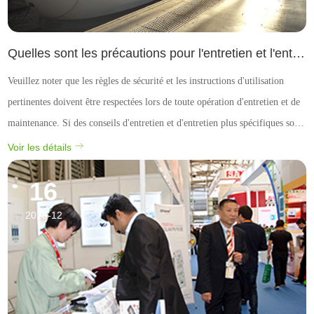
Quelles sont les précautions pour l'entretien et l'entretien des fusibles haute et basse pression?
Veuillez noter que les règles de sécurité et les instructions d'utilisation
pertinentes doivent être respectées lors de toute opération d'entretien et de
maintenance. Si des conseils d'entretien et d'entretien plus spécifiques sont
nécessaires, consultez le manuel d'utilisation du fusible ou consultez un
Voir les détails
professionnel.
16
2023-12