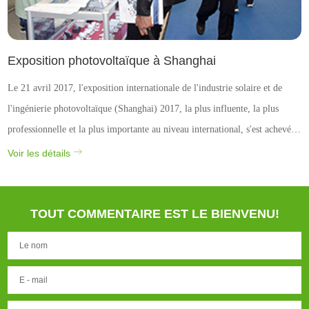
Exposition photovoltaïque à Shanghai
Le 21 avril 2017, l'exposition internationale de l'industrie solaire et de
l'ingénierie photovoltaïque (Shanghai) 2017, la plus influente, la plus
professionnelle et la plus importante au niveau international, s'est achevée
avec succès au nouveau centre d'exposition international de Shanghai.
Voir les détails
Cette année, jusqu'à 1800 ...
TOUT COMMENTAIRE EST LE BIENVENU!