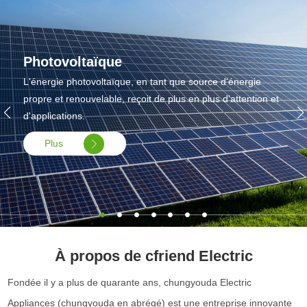
Photovoltaïque
L'énergie photovoltaïque, en tant que source d'énergie
propre et renouvelable, reçoit de plus en plus d'attention et
d'applications.
Plus
À propos de cfriend Electric
Fondée il y a plus de quarante ans, chungyouda Electric
Appliances (chungyouda en abrégé) est une entreprise innovante