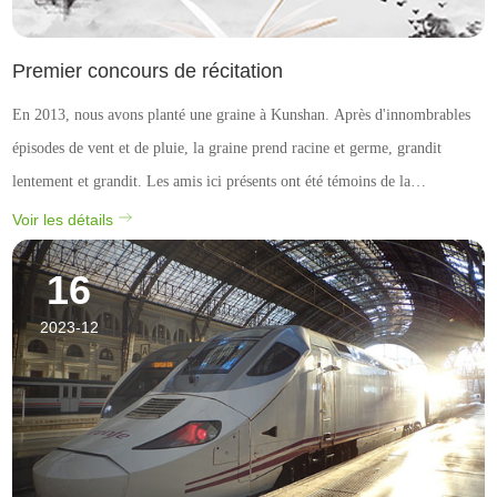
Premier concours de récitation
En 2013, nous avons planté une graine à Kunshan. Après d'innombrables
épisodes de vent et de pluie, la graine prend racine et germe, grandit
lentement et grandit. Les amis ici présents ont été témoins de la
métamorphose de cette graine et de la mise en œuvre réussie de notre
Voir les détails
premier plan quinquennal. Nous sommes mainte...
16
2023-12