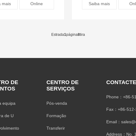
a mais
Online
Saiba mais
Onl
Estrada
1
página
8
tira
TRO DE
CENTRO DE
CONTACTE
ENTOS
SERVIÇOS
Phone：+86-51
a equipa
Pós-venda
Fax：+86-512-
ra de U
Formação
Email：sales@cf
olvimento
Transferir
Address：No. 1