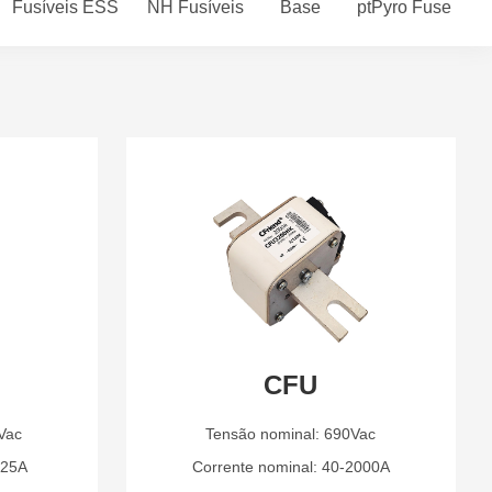
Fusíveis ESS
NH Fusíveis
Base
ptPyro Fuse
CFU
Vac
Tensão nominal: 690Vac
225A
Corrente nominal: 40-2000A