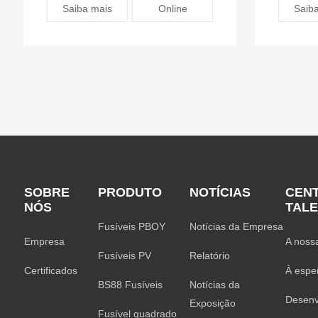
Saiba mais
Online
Saib
SOBRE
PRODUTO
NOTÍCIAS
CEN
NÓS
TAL
Fusíveis PBOY
Notícias da Empresa
Empresa
A noss
Fusíveis PV
Relatório
Certificados
À espe
BS88 Fusíveis
Notícias da
Desenv
Exposição
Fusível quadrado