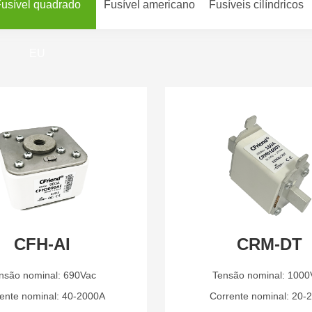
usível quadrado
Fusível americano
Fusíveis cilíndricos
EU
CFH-AI
CRM-DT
nsão nominal: 690Vac
Tensão nominal: 1000
ente nominal: 40-2000A
Corrente nominal: 20-