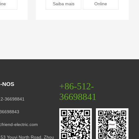
ine
Saiba mais
Online
-NOS
+86-512-
36698841
2-36698841
36698843
riend-electric.com
53 Youyi North Road, Zhou