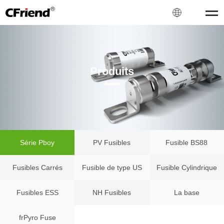
Produits
Série Pboy
PV Fusibles
Fusible BS88
Fusibles Carrés
Fusible de type US
Fusible Cylindrique
Fusibles ESS
NH Fusibles
La base
frPyro Fuse